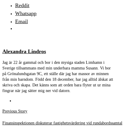
Reddit
Whatsapp
Email
Alexandra Lindros
Jag är 22 år gammal och bor i den mysiga staden Limhamn i
Sverige tillsammans med min underbara mamma Susann. Vi bor
på Grönalundsgatan 9C, ett ställe där jag har massor av minnen
från min barndom. Född den 18 december, har jag alltid älskat att
skriva och skapa. Det känns som att orden bara flyter ut ur mina
fingrar när jag sätter mig ner vid datorn.
Inläggsnavigering
Previous
Previous Story
post:
Finansinspektionen diskuterar fastighetsvärdering vid rundabordssamtal