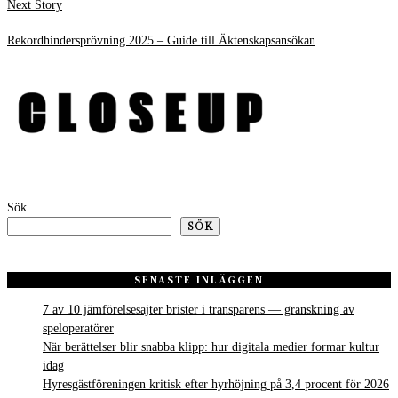
Next
Next Story
post:
Rekordhindersprövning 2025 – Guide till Äktenskapsansökan
Sök
SÖK
SENASTE INLÄGGEN
7 av 10 jämförelsesajter brister i transparens — granskning av
speloperatörer
När berättelser blir snabba klipp: hur digitala medier formar kultur
idag
Hyresgästföreningen kritisk efter hyrhöjning på 3,4 procent för 2026