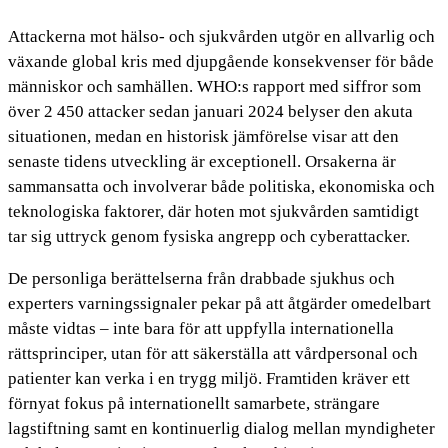
Attackerna mot hälso- och sjukvården utgör en allvarlig och
växande global kris med djupgående konsekvenser för både
människor och samhällen. WHO:s rapport med siffror som
över 2 450 attacker sedan januari 2024 belyser den akuta
situationen, medan en historisk jämförelse visar att den
senaste tidens utveckling är exceptionell. Orsakerna är
sammansatta och involverar både politiska, ekonomiska och
teknologiska faktorer, där hoten mot sjukvården samtidigt
tar sig uttryck genom fysiska angrepp och cyberattacker.
De personliga berättelserna från drabbade sjukhus och
experters varningssignaler pekar på att åtgärder omedelbart
måste vidtas – inte bara för att uppfylla internationella
rättsprinciper, utan för att säkerställa att vårdpersonal och
patienter kan verka i en trygg miljö. Framtiden kräver ett
förnyat fokus på internationellt samarbete, strängare
lagstiftning samt en kontinuerlig dialog mellan myndigheter