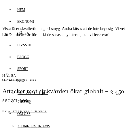
HEM
EKONOMI
Vissa läser skvallertidningar i smyg. Andra låtsas att de inte bryr sig. Vi vet
HÄLSA
bättre – du är här för att få de senaste nyheterna, och vi levererar!
LIVSSTIL
BLOGG
SPORT
HÄLSA
SEPTEMBER 13, 2025
FAQ
Attacker mot sjukvården ökar globalt – 2 450
INTEGRITETSPOLICY
sedan 2024
COOKIES
BY
ALEXANDRA LINDROS
OM OSS
ALEXANDRA LINDROS