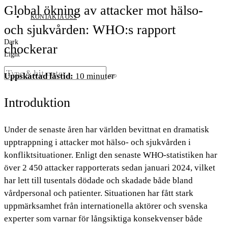
Global ökning av attacker mot hälso-
KONTAKTA OSS
och sjukvården: WHO:s rapport
Dark
chockerar
Light
Uppskattad lästid:
10 minuter
Introduktion
Under de senaste åren har världen bevittnat en dramatisk
upptrappning i attacker mot hälso- och sjukvården i
konfliktsituationer. Enligt den senaste WHO-statistiken har
över 2 450 attacker rapporterats sedan januari 2024, vilket
har lett till tusentals dödade och skadade både bland
vårdpersonal och patienter. Situationen har fått stark
uppmärksamhet från internationella aktörer och svenska
experter som varnar för långsiktiga konsekvenser både