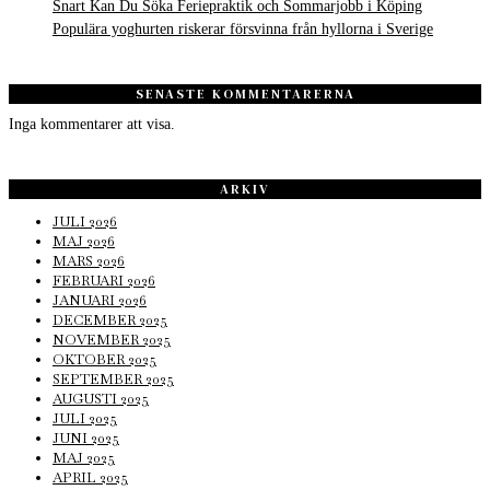
Snart Kan Du Söka Feriepraktik och Sommarjobb i Köping
Populära yoghurten riskerar försvinna från hyllorna i Sverige
SENASTE KOMMENTARERNA
Inga kommentarer att visa.
ARKIV
JULI 2026
MAJ 2026
MARS 2026
FEBRUARI 2026
JANUARI 2026
DECEMBER 2025
NOVEMBER 2025
OKTOBER 2025
SEPTEMBER 2025
AUGUSTI 2025
JULI 2025
JUNI 2025
MAJ 2025
APRIL 2025