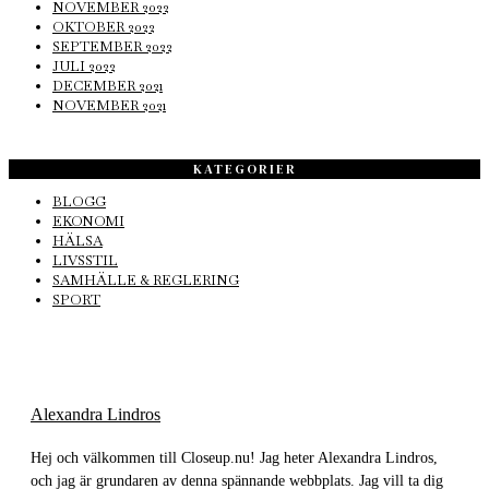
NOVEMBER 2022
OKTOBER 2022
SEPTEMBER 2022
JULI 2022
DECEMBER 2021
NOVEMBER 2021
KATEGORIER
BLOGG
EKONOMI
HÄLSA
LIVSSTIL
SAMHÄLLE & REGLERING
SPORT
Alexandra Lindros
Hej och välkommen till Closeup.nu! Jag heter Alexandra Lindros,
och jag är grundaren av denna spännande webbplats. Jag vill ta dig