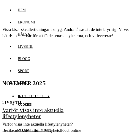
HEM
EKONOMI
Vissa läser skvallertidningar i smyg. Andra låtsas att de inte bryr sig. Vi vet
HÄLSA
bättre – du är här för att få de senaste nyheterna, och vi levererar!
LIVSSTIL
BLOGG
SPORT
NOVEMBER 2025
FAQ
INTEGRITETSPOLICY
LIVSSTIL
COOKIES
Varför visas inte aktuella
lifestylenyheter
OM OSS
Varför visas inte aktuella lifestylenyheter?
ALEXANDRA LINDROS
Beräknad lästid: 5 minuter Nyhetsflödet online