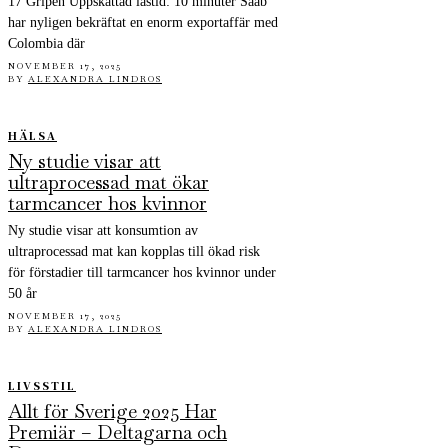
17 Gripen Uppskattad lästid: 10 minuter Saab
har nyligen bekräftat en enorm exportaffär med
Colombia där
NOVEMBER 17, 2025
BY
ALEXANDRA LINDROS
HÄLSA
Ny studie visar att
ultraprocessad mat ökar
tarmcancer hos kvinnor
Ny studie visar att konsumtion av
ultraprocessad mat kan kopplas till ökad risk
för förstadier till tarmcancer hos kvinnor under
50 år
NOVEMBER 17, 2025
BY
ALEXANDRA LINDROS
LIVSSTIL
Allt för Sverige 2025 Har
Premiär – Deltagarna och