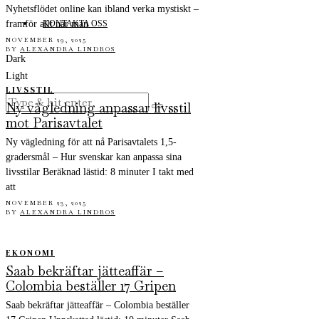
Nyhetsflödet online kan ibland verka mystiskt –
KONTAKTA OSS
framför allt när man
NOVEMBER 29, 2025
BY
ALEXANDRA LINDROS
Dark
Light
LIVSSTIL
Ny vägledning anpassar livsstil
mot Parisavtalet
Ny vägledning för att nå Parisavtalets 1,5-
gradersmål – Hur svenskar kan anpassa sina
livsstilar Beräknad lästid: 8 minuter I takt med
att
NOVEMBER 23, 2025
BY
ALEXANDRA LINDROS
EKONOMI
Saab bekräftar jätteaffär –
Colombia beställer 17 Gripen
Saab bekräftar jätteaffär – Colombia beställer