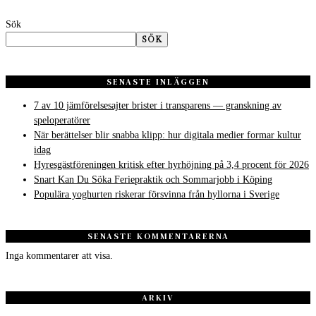
Sök
SÖK
SENASTE INLÄGGEN
7 av 10 jämförelsesajter brister i transparens — granskning av
speloperatörer
När berättelser blir snabba klipp: hur digitala medier formar kultur
idag
Hyresgästföreningen kritisk efter hyrhöjning på 3,4 procent för 2026
Snart Kan Du Söka Feriepraktik och Sommarjobb i Köping
Populära yoghurten riskerar försvinna från hyllorna i Sverige
SENASTE KOMMENTARERNA
Inga kommentarer att visa.
ARKIV