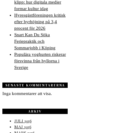
klipp: hur digitala medier
formar kultur idag
Hyresgästföreningen kritisk
efter hyrhöjning på 3,4
procent för 2026
Snart Kan Du Söka
Feriepraktik och
Sommarjobb i Köping
Populära yoghurten riskerar
försvinna från hyllorna i
Sverige
SENASTE KOMMENTARERNA
Inga kommentarer att visa.
ARKIV
JULI 2026
MAJ 2026
MARS 2026