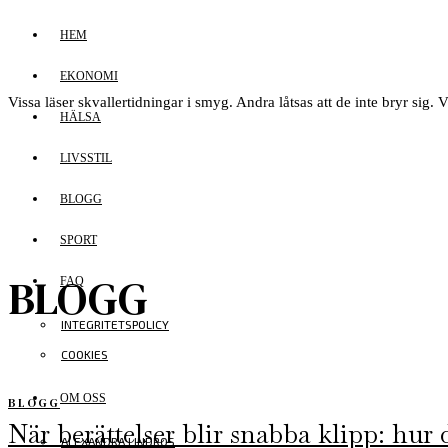
HEM
EKONOMI
Vissa läser skvallertidningar i smyg. Andra låtsas att de inte bryr sig. V
HÄLSA
LIVSSTIL
BLOGG
SPORT
BLOGG
FAQ
INTEGRITETSPOLICY
COOKIES
OM OSS
BLOGG
När berättelser blir snabba klipp: hur
ALEXANDRA LINDROS