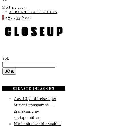
MAJ 11, 2025
BY
ALEXANDRA LINDROS
1
2
3
…
33
Next
Sök
SÖK
SENASTE INLÄGGEN
7 av 10 jämförelsesajter
brister i transparens —
granskning av
speloperatörer
När berättelser blir snabba