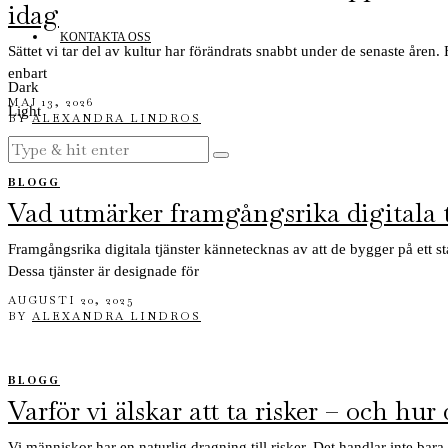
idag
KONTAKTA OSS
Sättet vi tar del av kultur har förändrats snabbt under de senaste åren.
enbart
Dark
MAJ 13, 2026
Light
BY
ALEXANDRA LINDROS
BLOGG
Vad utmärker framgångsrika digitala t
Framgångsrika digitala tjänster kännetecknas av att de bygger på ett 
Dessa tjänster är designade för
AUGUSTI 20, 2025
BY
ALEXANDRA LINDROS
BLOGG
Varför vi älskar att ta risker – och hur
Vi människor har en naturlig dragning till risker. Det handlar inte bar