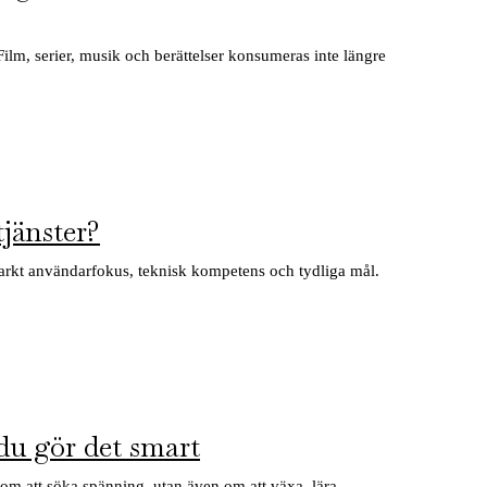
 Film, serier, musik och berättelser konsumeras inte längre
jänster?
starkt användarfokus, teknisk kompetens och tydliga mål.
 du gör det smart
a om att söka spänning, utan även om att växa, lära