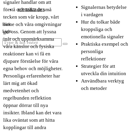
signaler handlar om att
Signalernas betydelse
förstå och tolka de små
KONTAKTA OSS
i vardagen
tecken som vår kropp, vårt
Hur du tolkar både
sinne och våra omgivningar
Dark
kroppsliga och
ger oss. Genom att lyssna
Light
emotionella signaler
inåt och uppmärksamma
Praktiska exempel och
våra känslor och fysiska
personliga
reaktioner kan vi få en
reflektioner
djupare förståelse för våra
Strategier för att
egna behov och möjligheter.
utveckla din intuition
Personliga erfarenheter har
Användbara verktyg
lärt mig att ökad
och metoder
medvetenhet och
regelbunden reflektion
öppnar dörrar till nya
insikter. Ibland kan det vara
lika oväntat som att hitta
kopplingar till andra