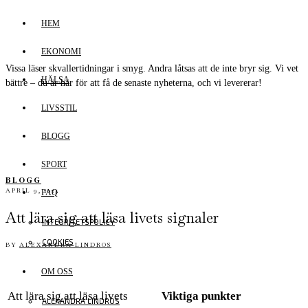
HEM
EKONOMI
Vissa läser skvallertidningar i smyg. Andra låtsas att de inte bryr sig. Vi vet
HÄLSA
bättre – du är här för att få de senaste nyheterna, och vi levererar!
LIVSSTIL
BLOGG
SPORT
BLOGG
APRIL 9, 2025
FAQ
Att lära sig att läsa livets signaler
INTEGRITETSPOLICY
COOKIES
BY
ALEXANDRA LINDROS
OM OSS
Att lära sig att läsa livets
Viktiga punkter
ALEXANDRA LINDROS