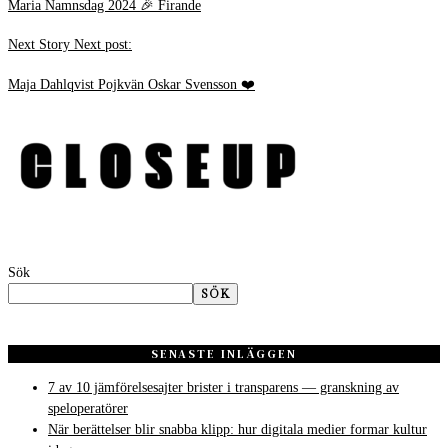
Maria Namnsdag 2024 🎉 Firande
Next Story
Next post:
Maja Dahlqvist Pojkvän Oskar Svensson ❤️
Sök
SÖK
SENASTE INLÄGGEN
7 av 10 jämförelsesajter brister i transparens — granskning av
speloperatörer
När berättelser blir snabba klipp: hur digitala medier formar kultur