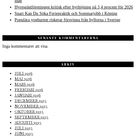
idag
Hyresgästföreningen kritisk efter hyrhöjning på 3,4 procent för 2026
Snart Kan Du Söka Feriepraktik och Sommarjobb i Köping
Populära yoghurten riskerar försvinna från hyllorna i Sverige
SENASTE KOMMENTARERNA
Inga kommentarer att visa.
ARKIV
JULI 2026
MAJ 2026
MARS 2026
FEBRUARI 2026
JANUARI 2026
DECEMBER 2025
NOVEMBER 2025
OKTOBER 2025
SEPTEMBER 2025
AUGUSTI 2025
JULI 2025
JUNI 2025