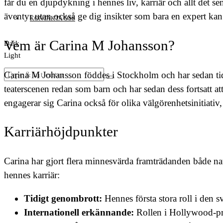
får du en djupdykning i hennes liv, karriär och allt det s
äventyr utan också ge dig insikter som bara en expert kan
KONTAKTA OSS
Vem är Carina M Johansson?
Dark
Light
Carina M Johansson föddes i Stockholm och har sedan tidig
teaterscenen redan som barn och har sedan dess fortsatt at
engagerar sig Carina också för olika välgörenhetsinitiativ,
Karriärhöjdpunkter
Carina har gjort flera minnesvärda framträdanden både na
hennes karriär:
Tidigt genombrott:
Hennes första stora roll i den 
Internationell erkännande:
Rollen i Hollywood-pr