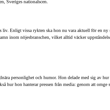
n, Sveriges nationalscen.
iv. Enligt vissa rykten ska hon nu vara aktuell för en ny
 namn inom nöjesbranschen, vilket alltid väcker uppståndels
rdnära personlighet och humor. Hon delade med sig av hur vi
också hur hon hanterar pressen från media: genom att omge