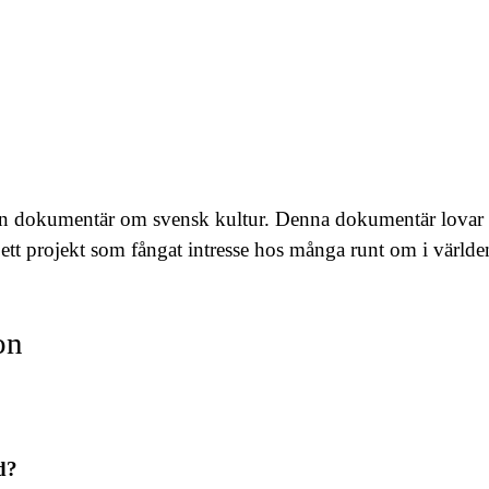
 en dokumentär om svensk kultur. Denna dokumentär lovar a
– ett projekt som fångat intresse hos många runt om i värld
on
d?