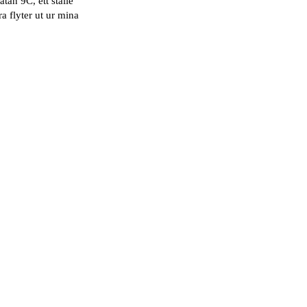
an 9C, ett ställe
a flyter ut ur mina