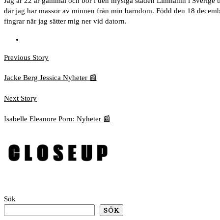
Jag är 22 år gammal och bor i den mysiga staden Limhamn i Sverige 
där jag har massor av minnen från min barndom. Född den 18 december, 
fingrar när jag sätter mig ner vid datorn.
Previous
Inläggsnavigering
Previous Story
post:
Jacke Berg Jessica Nyheter 📰
Next
Next Story
post:
Isabelle Eleanore Porn: Nyheter 📰
Sök
SÖK