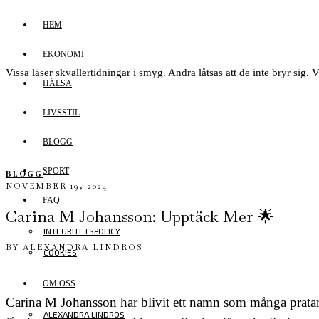
HEM
EKONOMI
Vissa läser skvallertidningar i smyg. Andra låtsas att de inte bryr sig. V
HÄLSA
LIVSSTIL
BLOGG
SPORT
BLOGG
NOVEMBER 19, 2024
FAQ
Carina M Johansson: Upptäck Mer 🌟
INTEGRITETSPOLICY
BY
ALEXANDRA LINDROS
COOKIES
OM OSS
Carina M Johansson har blivit ett namn som många pratar
ALEXANDRA LINDROS