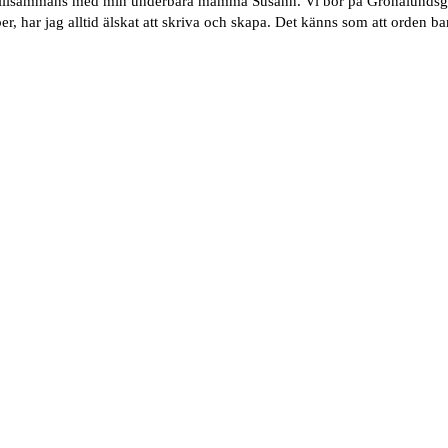
tillsammans med min underbara mamma Susann. Vi bor på Grönalundsgat
har jag alltid älskat att skriva och skapa. Det känns som att orden bar