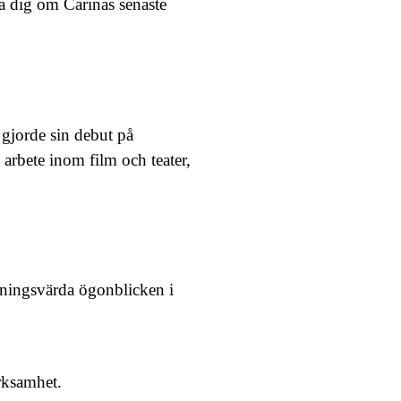
ra dig om Carinas senaste
 gjorde sin debut på
 arbete inom film och teater,
rkningsvärda ögonblicken i
rksamhet.