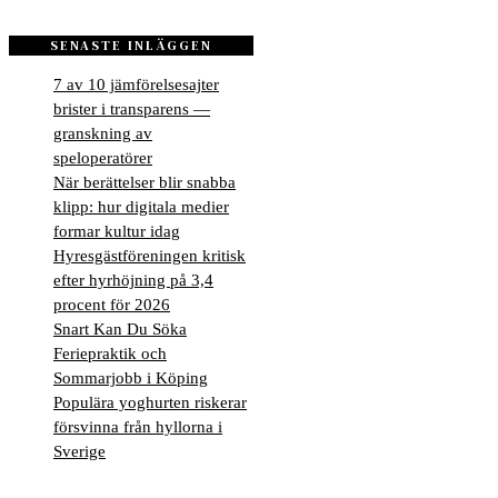
SENASTE INLÄGGEN
7 av 10 jämförelsesajter
brister i transparens —
granskning av
speloperatörer
När berättelser blir snabba
klipp: hur digitala medier
formar kultur idag
Hyresgästföreningen kritisk
efter hyrhöjning på 3,4
procent för 2026
Snart Kan Du Söka
Feriepraktik och
Sommarjobb i Köping
Populära yoghurten riskerar
försvinna från hyllorna i
Sverige