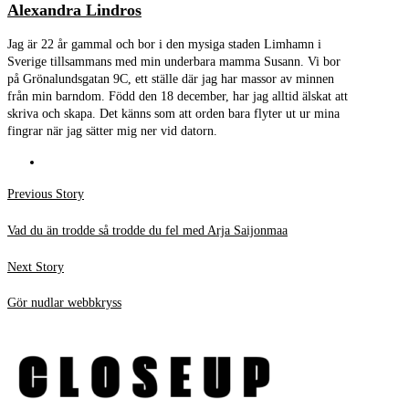
Alexandra Lindros
Jag är 22 år gammal och bor i den mysiga staden Limhamn i
Sverige tillsammans med min underbara mamma Susann. Vi bor
på Grönalundsgatan 9C, ett ställe där jag har massor av minnen
från min barndom. Född den 18 december, har jag alltid älskat att
skriva och skapa. Det känns som att orden bara flyter ut ur mina
fingrar när jag sätter mig ner vid datorn.
Inläggsnavigering
Previous
Previous Story
post:
Vad du än trodde så trodde du fel med Arja Saijonmaa
Next
Next Story
post:
Gör nudlar webbkryss