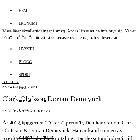
HEM
EKONOMI
Vissa läser skvallertidningar i smyg. Andra låtsas att de inte bryr sig. Vi vet
HÄLSA
bättre – du är här för att få de senaste nyheterna, och vi levererar!
LIVSSTIL
BLOGG
SPORT
BLOGG
NOVEMBER 22, 2021
FAQ
Clark Olofsson Dorian Demuynck
INTEGRITETSPOLICY
COOKIES
BY
ALEXANDRA LINDROS
År 2022 har serien ””Clark” premiär, Den handlar om Clark
OM OSS
Olofsson & Dorian Demuynck. Han är känd som en av
ALEXANDRA LINDROS
Sveriges mest ökända brottsling. Har dessutom bidragit till