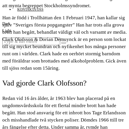
att mynta begreppet Stockholmssyndromet.
KONTAKTA OSS
Han är född i Trollhättan den 1 Februari 1947, han kallar sig
Dark
själv ”Sveriges första popgangster” Han har trots alla grova
Light
brott han begått, behandlat väldigt väl och varsamt av media.
Clark Olofsson & Dorian Demuynck är en person som lockat
till sig mycket beundran och nyfikenhet hos många personer
runt om i världen. Clark hade en oerhört stormig barndom
med föräldrar som brottades med alkoholproblem. Gick även
till sjöss redan som 15åring.
Vad gjorde Clark Olofsson?
Redan vid 16 års ålder, år 1963 blev han placerad på en
ungdomsvårdsskola för ett flertal mindre brott han hade
begått. Han stod ansvarig för ett inbrott hos Tage Erlandsson
och misshandlade två stycken poliser. Dömdes 1966 ttill tre
års fängelse efter detta. Under samma år, rymde han