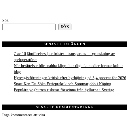
Sök
SÖK
SENASTE INLÄGGEN
7 av 10 jämförelsesajter brister i transparens — granskning av
speloperatörer
När berättelser blir snabba klipp: hur digitala medier formar kultur
idag
Hyresgästföreningen kritisk efter hyrhöjning på 3,4 procent för 2026
Snart Kan Du Söka Feriepraktik och Sommarjobb i Köping
Populära yoghurten riskerar försvinna från hyllorna i Sverige
SENASTE KOMMENTARERNA
Inga kommentarer att visa.