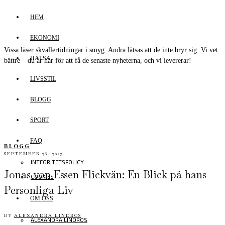
HEM
EKONOMI
Vissa läser skvallertidningar i smyg. Andra låtsas att de inte bryr sig. Vi vet
HÄLSA
bättre – du är här för att få de senaste nyheterna, och vi levererar!
LIVSSTIL
BLOGG
SPORT
FAQ
BLOGG
SEPTEMBER 26, 2023
INTEGRITETSPOLICY
Jonas von Essen Flickvän: En Blick på hans
COOKIES
Personliga Liv
OM OSS
BY
ALEXANDRA LINDROS
ALEXANDRA LINDROS