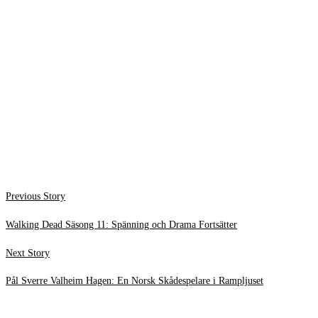
Inläggsnavigering
Previous
Previous Story
post:
Walking Dead Säsong 11: Spänning och Drama Fortsätter
Next
Next Story
post:
Pål Sverre Valheim Hagen: En Norsk Skådespelare i Rampljuset