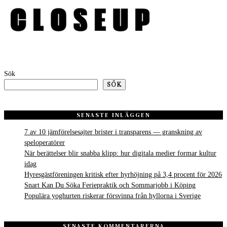
Sök
SÖK
SENASTE INLÄGGEN
7 av 10 jämförelsesajter brister i transparens — granskning av
speloperatörer
När berättelser blir snabba klipp: hur digitala medier formar kultur
idag
Hyresgästföreningen kritisk efter hyrhöjning på 3,4 procent för 2026
Snart Kan Du Söka Feriepraktik och Sommarjobb i Köping
Populära yoghurten riskerar försvinna från hyllorna i Sverige
SENASTE KOMMENTARERNA