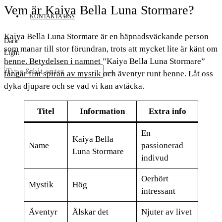
Vem är Kaiya Bella Luna Stormare?
KONTAKTA OSS
Kaiya Bella Luna Stormare är en häpnadsväckande person
Dark
som manar till stor förundran, trots att mycket lite är känt om
Light
henne. Betydelsen i namnet ”Kaiya Bella Luna Stormare”
fångar fint spiran av mystik och äventyr runt henne. Låt oss
dyka djupare och se vad vi kan avtäcka.
Titel
Information
Extra info
En
Kaiya Bella
Name
passionerad
Luna Stormare
indivud
Oerhört
Mystik
Hög
intressant
Äventyr
Älskar det
Njuter av livet