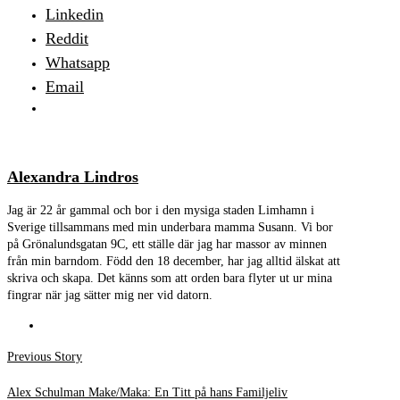
Linkedin
Reddit
Whatsapp
Email
Alexandra Lindros
Jag är 22 år gammal och bor i den mysiga staden Limhamn i
Sverige tillsammans med min underbara mamma Susann. Vi bor
på Grönalundsgatan 9C, ett ställe där jag har massor av minnen
från min barndom. Född den 18 december, har jag alltid älskat att
skriva och skapa. Det känns som att orden bara flyter ut ur mina
fingrar när jag sätter mig ner vid datorn.
Inläggsnavigering
Previous
Previous Story
post:
Alex Schulman Make/Maka: En Titt på hans Familjeliv