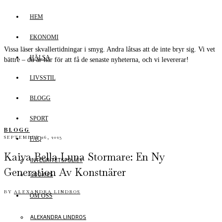
HEM
EKONOMI
Vissa läser skvallertidningar i smyg. Andra låtsas att de inte bryr sig. Vi vet
HÄLSA
bättre – du är här för att få de senaste nyheterna, och vi levererar!
LIVSSTIL
BLOGG
SPORT
BLOGG
SEPTEMBER 26, 2023
FAQ
Kaiya Bella Luna Stormare: En Ny
INTEGRITETSPOLICY
Generation Av Konstnärer
COOKIES
BY
ALEXANDRA LINDROS
OM OSS
ALEXANDRA LINDROS