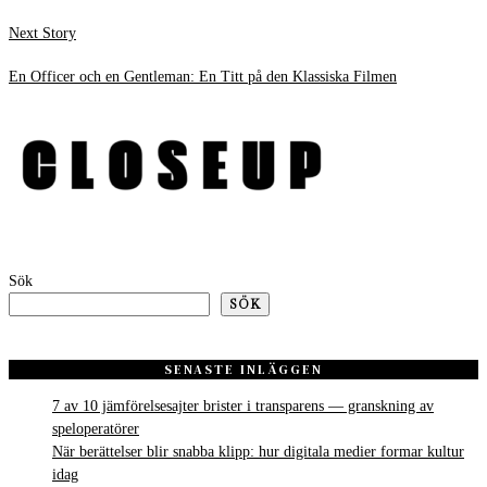
Next
Next Story
post:
En Officer och en Gentleman: En Titt på den Klassiska Filmen
Sök
SÖK
SENASTE INLÄGGEN
7 av 10 jämförelsesajter brister i transparens — granskning av
speloperatörer
När berättelser blir snabba klipp: hur digitala medier formar kultur
idag