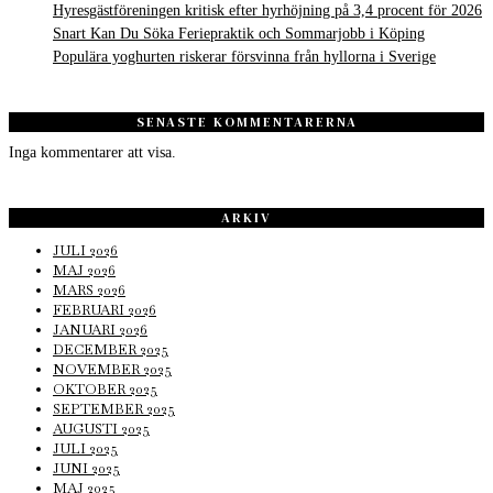
Hyresgästföreningen kritisk efter hyrhöjning på 3,4 procent för 2026
Snart Kan Du Söka Feriepraktik och Sommarjobb i Köping
Populära yoghurten riskerar försvinna från hyllorna i Sverige
SENASTE KOMMENTARERNA
Inga kommentarer att visa.
ARKIV
JULI 2026
MAJ 2026
MARS 2026
FEBRUARI 2026
JANUARI 2026
DECEMBER 2025
NOVEMBER 2025
OKTOBER 2025
SEPTEMBER 2025
AUGUSTI 2025
JULI 2025
JUNI 2025
MAJ 2025