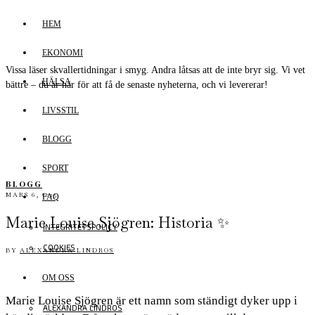
HEM
EKONOMI
Vissa läser skvallertidningar i smyg. Andra låtsas att de inte bryr sig. Vi vet
HÄLSA
bättre – du är här för att få de senaste nyheterna, och vi levererar!
LIVSSTIL
BLOGG
SPORT
BLOGG
MARS 6, 2025
FAQ
Marie Louise Sjögren: Historia ✨
INTEGRITETSPOLICY
COOKIES
BY
ALEXANDRA LINDROS
OM OSS
Marie Louise Sjögren är ett namn som ständigt dyker upp i
ALEXANDRA LINDROS