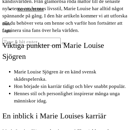
kändisvärlden. Från glamorösa röda mattor till de senaste
nyheterna om hennes livsstil, Marie Louise har alltid något
KONTAKTA OSS
spännande på gång. I den här artikeln kommer vi att utforska
allt du behöver veta om henne och varför hon fortsätter att
Dark
fascinera sina fans över hela världen.
Light
Viktiga punkter om Marie Louise
Sjögren
Marie Louise Sjögren är en känd svensk
skådespelerska.
Hon började sin karriär tidigt och blev snabbt populär.
Hennes stil och personlighet inspirerar många unga
människor idag.
En inblick i Marie Louises karriär