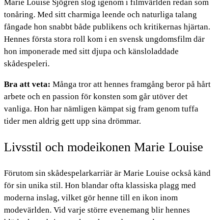
Marie Louise Sjögren slog igenom i filmvärlden redan som
tonåring. Med sitt charmiga leende och naturliga talang
fångade hon snabbt både publikens och kritikernas hjärtan.
Hennes första stora roll kom i en svensk ungdomsfilm där
hon imponerade med sitt djupa och känsloladdade
skådespeleri.
Bra att veta:
Många tror att hennes framgång beror på hårt
arbete och en passion för konsten som går utöver det
vanliga. Hon har nämligen kämpat sig fram genom tuffa
tider men aldrig gett upp sina drömmar.
Livsstil och modeikonen Marie Louise
Förutom sin skådespelarkarriär är Marie Louise också känd
för sin unika stil. Hon blandar ofta klassiska plagg med
moderna inslag, vilket gör henne till en ikon inom
modevärlden. Vid varje större evenemang blir hennes