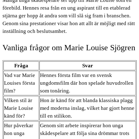
Många unga skådespelare ser upp till Marie Louise som en
förebild. Hennes resa från en ung aspirant till en etablerad
stjärna ger hopp åt andra som vill slå sig fram i branschen.
Genom sina prestationer visar hon att allt är möjligt med rätt
inställning och beslutsamhet.
Vanliga frågor om Marie Louise Sjögren
Fråga
Svar
Vad var Marie
Hennes första film var en svensk
Louises första
ungdomsfilm där hon spelade huvudrollen
film?
som tonåring.
Vilken stil är
Hon är känd för att blanda klassiska plagg
Marie Louise
med moderna inslag, vilket har gjort henne
känd för?
till en stilikon.
Hur påverkar
Genom sitt arbete inspirerar hon unga
hon unga
skådespelare att följa sina drömmar trots