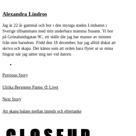
Alexandra Lindros
Jag är 22 år gammal och bor i den mysiga staden Limhamn i
Sverige tillsammans med min underbara mamma Susann. Vi bor
på Grönalundsgatan 9C, ett ställe där jag har massor av minnen
från min barndom. Född den 18 december, har jag alltid älskat att
skriva och skapa. Det känns som att orden bara flyter ut ur mina
fingrar när jag sätter mig ner vid datorn.
Inläggsnavigering
Previous
Previous Story
post:
Ulrika Bergstens Pappa 🎨 Livet
Next
Next Story
post:
Att skapa balans mellan impuls och eftertanke