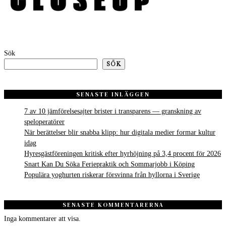
Sök
SÖK
SENASTE INLÄGGEN
7 av 10 jämförelsesajter brister i transparens — granskning av
speloperatörer
När berättelser blir snabba klipp: hur digitala medier formar kultur
idag
Hyresgästföreningen kritisk efter hyrhöjning på 3,4 procent för 2026
Snart Kan Du Söka Feriepraktik och Sommarjobb i Köping
Populära yoghurten riskerar försvinna från hyllorna i Sverige
SENASTE KOMMENTARERNA
Inga kommentarer att visa.