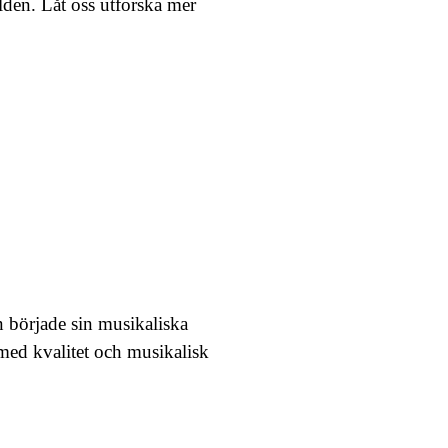
lden. Låt oss utforska mer
n började sin musikaliska
med kvalitet och musikalisk