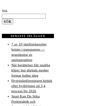
Sök
SÖK
SENASTE INLÄGGEN
7 av 10 jämförelsesajter
brister i transparens —
granskning av
speloperatörer
När berättelser blir snabba
klipp: hur digitala medier
formar kultur idag
Hyresgästföreningen kritisk
efter hyrhöjning på 3,4
procent för 2026
Snart Kan Du Söka
Feriepraktik och