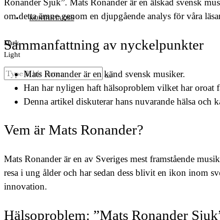
Ronander Sjuk”. Mats Ronander är en älskad svensk musike
om detta ämne genom en djupgående analys för våra läsa
KONTAKTA OSS
Sammanfattning av nyckelpunkter
Dark
Light
Mats Ronander är en känd svensk musiker.
Han har nyligen haft hälsoproblem vilket har oroat 
Denna artikel diskuterar hans nuvarande hälsa och ka
Vem är Mats Ronander?
Mats Ronander är en av Sveriges mest framstående musiker
resa i ung ålder och har sedan dess blivit en ikon inom
innovation.
Hälsoproblem: ”Mats Ronander Sjuk