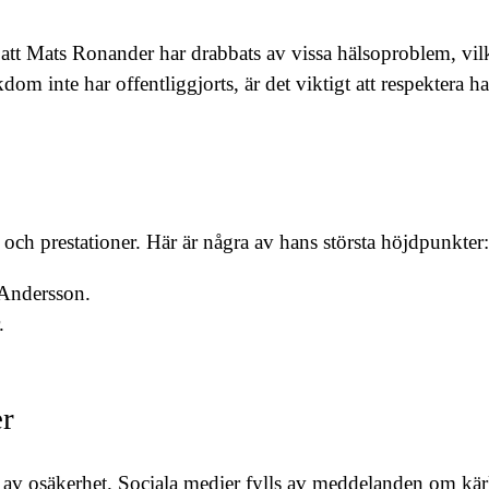
tt Mats Ronander har drabbats av vissa hälsoproblem, vilket
m inte har offentliggjorts, är det viktigt att respektera ha
och prestationer. Här är några av hans största höjdpunkter:
Andersson.
.
er
av osäkerhet. Sociala medier fylls av meddelanden om kärle