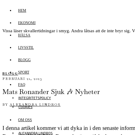
HEM
EKONOMI
Vissa läser skvallertidningar i smyg. Andra låtsas att de inte bryr sig. V
HÄLSA
LIVSSTIL
BLOGG
SPORT
BLOGG
FEBRUARI 21, 2025
FAQ
Mats Ronander Sjuk 🎶 Nyheter
INTEGRITETSPOLICY
BY
ALEXANDRA LINDROS
COOKIES
OM OSS
I denna artikel kommer vi att dyka in i den senaste inf
ALEXANDRA LINDROS