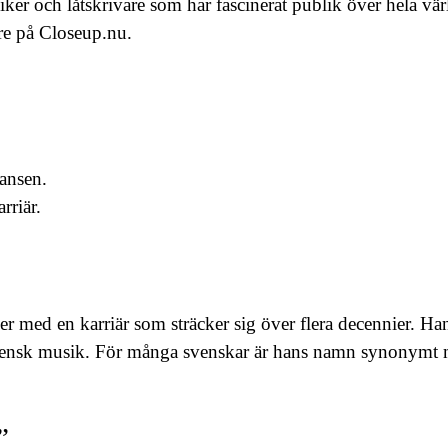
r och låtskrivare som har fascinerat publik över hela vär
re på Closeup.nu.
fansen.
rriär.
 med en karriär som sträcker sig över flera decennier. Ha
 svensk musik. För många svenskar är hans namn synonymt 
”