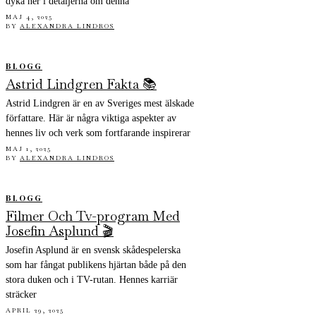
dyka ner i detaljerna om denna
MAJ 4, 2025
BY
ALEXANDRA LINDROS
BLOGG
Astrid Lindgren Fakta 📚
Astrid Lindgren är en av Sveriges mest älskade
författare. Här är några viktiga aspekter av
hennes liv och verk som fortfarande inspirerar
MAJ 1, 2025
BY
ALEXANDRA LINDROS
BLOGG
Filmer Och Tv-program Med
Josefin Asplund 🎬
Josefin Asplund är en svensk skådespelerska
som har fångat publikens hjärtan både på den
stora duken och i TV-rutan. Hennes karriär
sträcker
APRIL 29, 2025