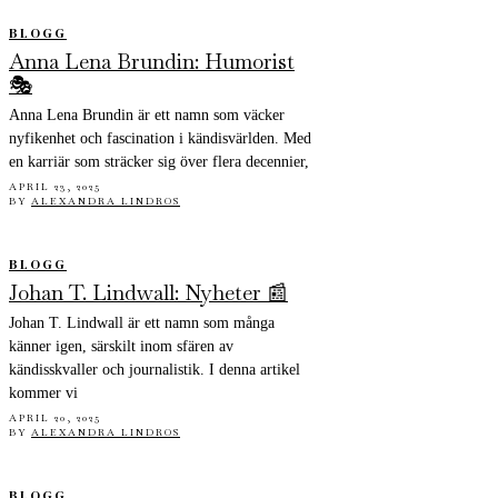
BLOGG
Anna Lena Brundin: Humorist
🎭
Anna Lena Brundin är ett namn som väcker
nyfikenhet och fascination i kändisvärlden. Med
en karriär som sträcker sig över flera decennier,
APRIL 23, 2025
BY
ALEXANDRA LINDROS
BLOGG
Johan T. Lindwall: Nyheter 📰
Johan T. Lindwall är ett namn som många
känner igen, särskilt inom sfären av
kändisskvaller och journalistik. I denna artikel
kommer vi
APRIL 20, 2025
BY
ALEXANDRA LINDROS
BLOGG