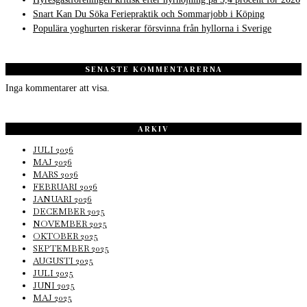
Snart Kan Du Söka Feriepraktik och Sommarjobb i Köping
Populära yoghurten riskerar försvinna från hyllorna i Sverige
SENASTE KOMMENTARERNA
Inga kommentarer att visa.
ARKIV
JULI 2026
MAJ 2026
MARS 2026
FEBRUARI 2026
JANUARI 2026
DECEMBER 2025
NOVEMBER 2025
OKTOBER 2025
SEPTEMBER 2025
AUGUSTI 2025
JULI 2025
JUNI 2025
MAJ 2025