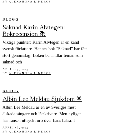
BY
ALEXANDRA LINDROS
BLOGG
Saknad Karin Alvtegen:
Bokrecension 📚
Viktiga punkter: Karin Alvtegen är en känd
svensk författare. Hennes bok ”Saknad” har fått
stort genomslag. Boken behandlar teman som
saknad och
APRIL 27, 2025
BY
ALEXANDRA LINDROS
BLOGG
Albin Lee Meldau Sjukdom 🌟
Albin Lee Meldau är en av Sveriges mest
älskade sångare och låtskrivare. Men nyligen
har fansen uttryckt oro över hans hälsa. I
APRIL 26, 2025
BY
ALEXANDRA LINDROS