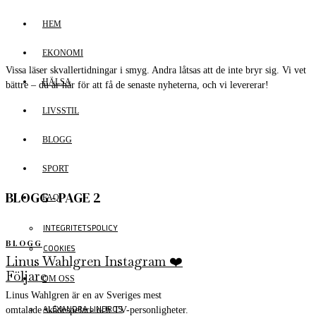
HEM
EKONOMI
Vissa läser skvallertidningar i smyg. Andra låtsas att de inte bryr sig. Vi vet
HÄLSA
bättre – du är här för att få de senaste nyheterna, och vi levererar!
LIVSSTIL
BLOGG
SPORT
BLOGG
- PAGE 2
FAQ
INTEGRITETSPOLICY
BLOGG
COOKIES
Linus Wahlgren Instagram ❤️
Följare
OM OSS
Linus Wahlgren är en av Sveriges mest
ALEXANDRA LINDROS
omtalade skådespelare och TV-personligheter.