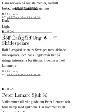
Hans närvaro på sociala medier, särskilt
KONTAKTA OSS
Instagram, har fångat många fans
MAJ 9, 2025
BY
ALEXANDRA LINDROS
Dark
Light
BLOGG
Rolf Lassgård Ung 🌟
Skådespelare
Rolf Lassgård är en av Sveriges mest älskade
skådespelare, och hans ungdomsår bär på
många intressanta berättelser. I denna artikel
kommer vi
MAJ 6, 2025
BY
ALEXANDRA LINDROS
BLOGG
Peter Lemarc Sjuk 🤒
Välkommen till vår guide om Peter Lemarc och
hans kamp med sjukdom. Här kommer vi att