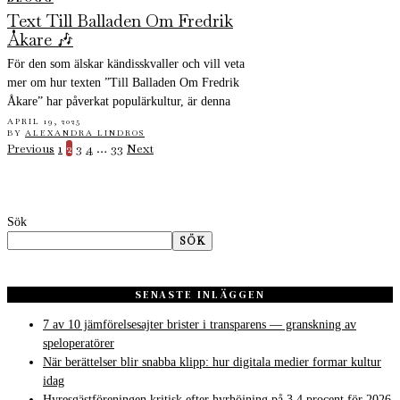
Text Till Balladen Om Fredrik
Åkare 🎶
För den som älskar kändisskvaller och vill veta
mer om hur texten ”Till Balladen Om Fredrik
Åkare” har påverkat populärkultur, är denna
APRIL 19, 2025
BY
ALEXANDRA LINDROS
Previous
1
2
3
4
…
33
Next
Sök
SÖK
SENASTE INLÄGGEN
7 av 10 jämförelsesajter brister i transparens — granskning av
speloperatörer
När berättelser blir snabba klipp: hur digitala medier formar kultur
idag
Hyresgästföreningen kritisk efter hyrhöjning på 3,4 procent för 2026