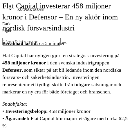
Flat Capital investerar 458 miljoner
KONTAKTA OSS
kronor i Defensor – En ny aktör inom
Dark
nordisk försvarsindustri
Light
Beräknad lästid:
ca 5 minuter
Flat Capital har nyligen gjort en strategisk investering på
458 miljoner kronor
i den svenska industrigruppen
Defensor
, som siktar på att bli ledande inom den nordiska
försvars- och säkerhetsindustrin. Investeringen
representerar ett tydligt skifte från tidigare satsningar och
markerar en ny era för både företaget och branschen.
Snabbfakta:
•
Investeringsbelopp:
458 miljoner kronor
•
Ägarandel:
Flat Capital blir majoritetsägare med cirka 62,5
%