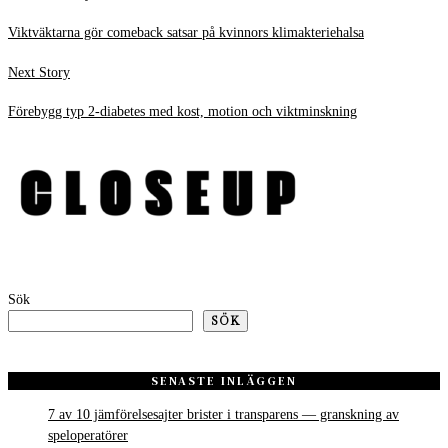
post:
Viktväktarna gör comeback satsar på kvinnors klimakteriehalsa
Next
Next Story
post:
Förebygg typ 2-diabetes med kost, motion och viktminskning
Sök
SÖK
SENASTE INLÄGGEN
7 av 10 jämförelsesajter brister i transparens — granskning av
speloperatörer