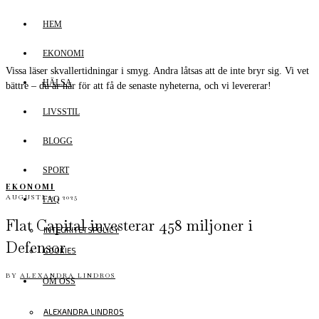
HEM
EKONOMI
Vissa läser skvallertidningar i smyg. Andra låtsas att de inte bryr sig. Vi vet
HÄLSA
bättre – du är här för att få de senaste nyheterna, och vi levererar!
LIVSSTIL
BLOGG
SPORT
EKONOMI
AUGUSTI 29, 2025
FAQ
Flat Capital investerar 458 miljoner i
INTEGRITETSPOLICY
Defensor
COOKIES
BY
ALEXANDRA LINDROS
OM OSS
ALEXANDRA LINDROS