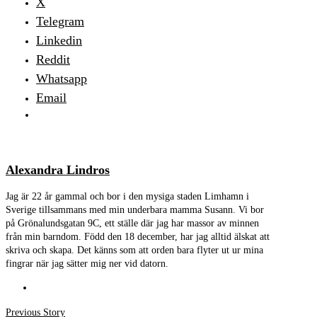
X
Telegram
Linkedin
Reddit
Whatsapp
Email
Alexandra Lindros
Jag är 22 år gammal och bor i den mysiga staden Limhamn i
Sverige tillsammans med min underbara mamma Susann. Vi bor
på Grönalundsgatan 9C, ett ställe där jag har massor av minnen
från min barndom. Född den 18 december, har jag alltid älskat att
skriva och skapa. Det känns som att orden bara flyter ut ur mina
fingrar när jag sätter mig ner vid datorn.
Inläggsnavigering
Previous
Previous Story