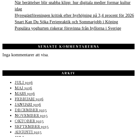
När berättelser blir snabba klipp: hur digitala medier formar kultur
idag
Hyresgästföreningen kritisk efter hyrhöjning på 3,4 procent för 2026
Snart Kan Du Söka Feriepraktik och Sommarjobb i Köping
Populära yoghurten riskerar försvinna från hyllorna i Sverige
SENASTE KOMMENTARERNA
Inga kommentarer att visa.
ARKIV
JULI 2026
MAJ 2026
MARS 2026
FEBRUARI 2026
JANUARI 2026
DECEMBER 2025
NOVEMBER 2025
OKTOBER 2025
SEPTEMBER 2025
AUGUSTI 2025