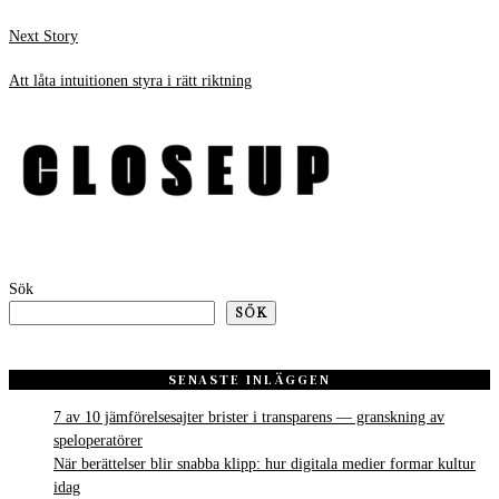
Next
Next Story
post:
Att låta intuitionen styra i rätt riktning
Sök
SÖK
SENASTE INLÄGGEN
7 av 10 jämförelsesajter brister i transparens — granskning av
speloperatörer
När berättelser blir snabba klipp: hur digitala medier formar kultur
idag