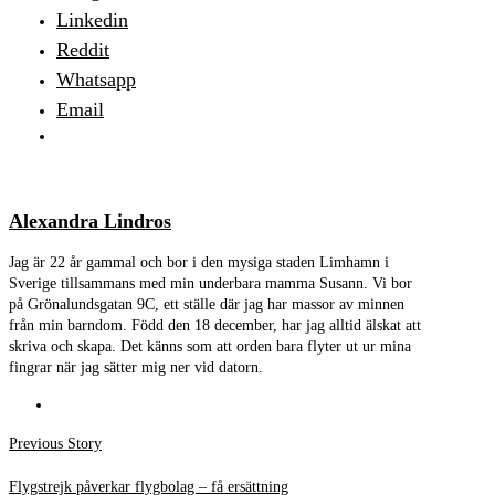
Linkedin
Reddit
Whatsapp
Email
Alexandra Lindros
Jag är 22 år gammal och bor i den mysiga staden Limhamn i
Sverige tillsammans med min underbara mamma Susann. Vi bor
på Grönalundsgatan 9C, ett ställe där jag har massor av minnen
från min barndom. Född den 18 december, har jag alltid älskat att
skriva och skapa. Det känns som att orden bara flyter ut ur mina
fingrar när jag sätter mig ner vid datorn.
Inläggsnavigering
Previous
Previous Story
post:
Flygstrejk påverkar flygbolag – få ersättning