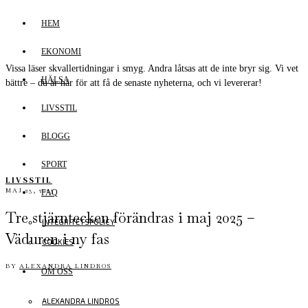
HEM
EKONOMI
Vissa läser skvallertidningar i smyg. Andra låtsas att de inte bryr sig. Vi vet
HÄLSA
bättre – du är här för att få de senaste nyheterna, och vi levererar!
LIVSSTIL
BLOGG
SPORT
LIVSSTIL
MAJ 23, 2025
FAQ
Tre stjärntecken förändras i maj 2025 –
INTEGRITETSPOLICY
Väduren i ny fas
COOKIES
BY
ALEXANDRA LINDROS
OM OSS
ALEXANDRA LINDROS