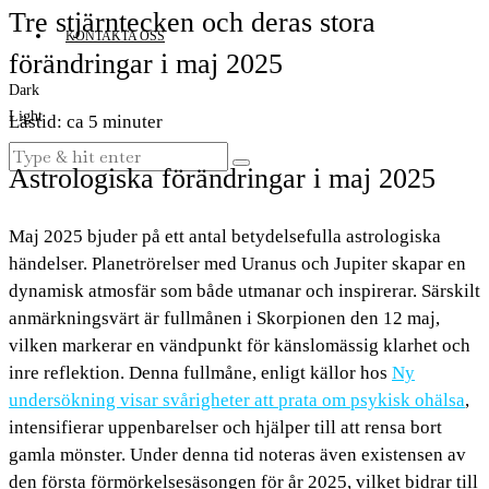
Tre stjärntecken och deras stora
KONTAKTA OSS
förändringar i maj 2025
Dark
Light
Lästid: ca 5 minuter
Astrologiska förändringar i maj 2025
Maj 2025 bjuder på ett antal betydelsefulla astrologiska
händelser. Planetrörelser med Uranus och Jupiter skapar en
dynamisk atmosfär som både utmanar och inspirerar. Särskilt
anmärkningsvärt är fullmånen i Skorpionen den 12 maj,
vilken markerar en vändpunkt för känslomässig klarhet och
inre reflektion. Denna fullmåne, enligt källor hos
Ny
undersökning visar svårigheter att prata om psykisk ohälsa
,
intensifierar uppenbarelser och hjälper till att rensa bort
gamla mönster. Under denna tid noteras även existensen av
den första förmörkelsesäsongen för år 2025, vilket bidrar till