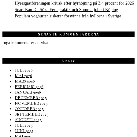
Hyresgästföreningen kritisk efter hyrhöjning på 3,4 procent för 2026
Snart Kan Du Söka Feriepraktik och Sommarjobb i Köping
Populära yoghurten riskerar försvinna från hyllorna i Sverige
SENASTE KOMMENTARERNA
Inga kommentarer att visa.
ARKIV
JULI 2026
MAJ 2026
MARS 2026
FEBRUARI 2026
JANUARI 2026
DECEMBER 2025
NOVEMBER 2025
OKTOBER 2025
SEPTEMBER 2025
AUGUSTI 2025
JULI 2025
JUNI 2025
MAJ 2025