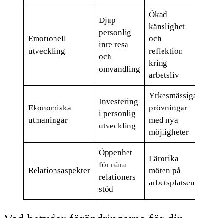
Ökad
Djup
känslighet
personlig
För
Emotionell
och
inre resa
för
utveckling
reflektion
och
omf
kring
omvandling
arbetsliv
Yrkesmässiga
Lät
Investering
Ekonomiska
prövningar
kom
i personlig
utmaningar
med nya
som
utveckling
möjligheter
arb
Öppenhet
Lärorika
Rom
för nära
Relationsaspekter
möten på
möj
relationers
arbetsplatsen
för
stöd