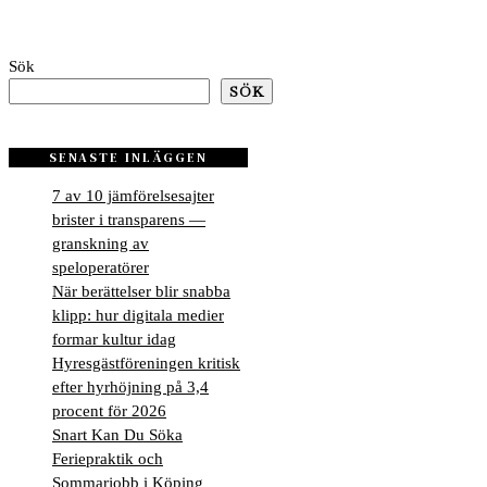
Sök
SÖK
SENASTE INLÄGGEN
7 av 10 jämförelsesajter
brister i transparens —
granskning av
speloperatörer
När berättelser blir snabba
klipp: hur digitala medier
formar kultur idag
Hyresgästföreningen kritisk
efter hyrhöjning på 3,4
procent för 2026
Snart Kan Du Söka
Feriepraktik och
Sommarjobb i Köping