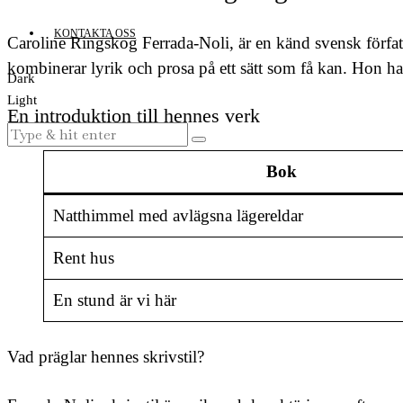
KONTAKTA OSS
Caroline Ringskog Ferrada-Noli, är en känd svensk författar
kombinerar lyrik och prosa på ett sätt som få kan. Hon har 
Dark
Light
En introduktion till hennes verk
Bok
Natthimmel med avlägsna lägereldar
Rent hus
En stund är vi här
Vad präglar hennes skrivstil?