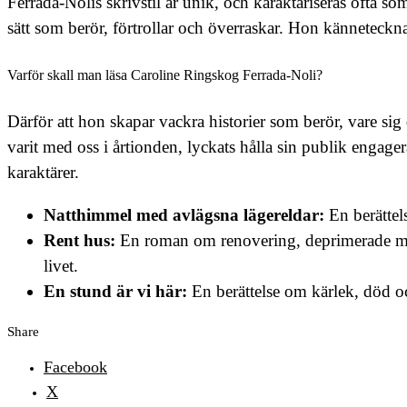
Ferrada-Nolis skrivstil är unik, och karaktäriseras ofta 
sätt som berör, förtrollar och överraskar. Hon känneteckna
Varför skall man läsa Caroline Ringskog Ferrada-Noli?
Därför att hon skapar vackra historier som berör, vare sig 
varit med oss i årtionden, lyckats hålla sin publik engagera
karaktärer.
Natthimmel med avlägsna lägereldar:
En berättels
Rent hus:
En roman om renovering, deprimerade mam
livet.
En stund är vi här:
En berättelse om kärlek, död o
Share
Facebook
X