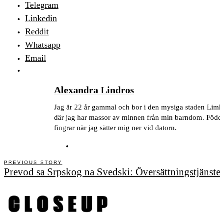
Telegram
Linkedin
Reddit
Whatsapp
Email
Alexandra Lindros
Jag är 22 år gammal och bor i den mysiga staden Li
där jag har massor av minnen från min barndom. Född d
fingrar när jag sätter mig ner vid datorn.
PREVIOUS STORY
Inläggsnavigering
Prevod sa Srpskog na Svedski: Översättningstjänste
Previous
post: