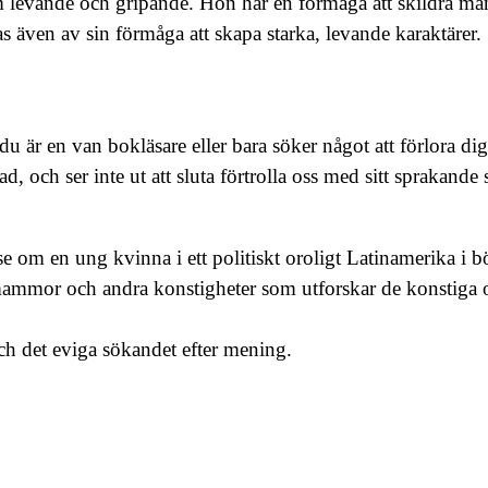
som levande och gripande. Hon har en förmåga att skildra mä
s även av sin förmåga att skapa starka, levande karaktärer.
du är en van bokläsare eller bara söker något att förlora di
d, och ser inte ut att sluta förtrolla oss med sitt sprakande
e om en ung kvinna i ett politiskt oroligt Latinamerika i bör
mor och andra konstigheter som utforskar de konstiga o
ch det eviga sökandet efter mening.