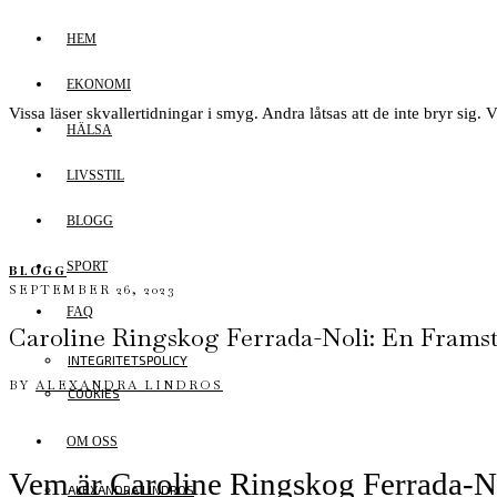
HEM
EKONOMI
Vissa läser skvallertidningar i smyg. Andra låtsas att de inte bryr sig. V
HÄLSA
LIVSSTIL
BLOGG
SPORT
BLOGG
SEPTEMBER 26, 2023
FAQ
Caroline Ringskog Ferrada-Noli: En Framst
INTEGRITETSPOLICY
BY
ALEXANDRA LINDROS
COOKIES
OM OSS
Vem är Caroline Ringskog Ferrada-N
ALEXANDRA LINDROS