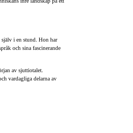
nniskans inre landskap på ett
g själv i en stund. Hon har
 språk och sina fascinerande
jan av sjuttiotalet.
ch vardagliga delarna av