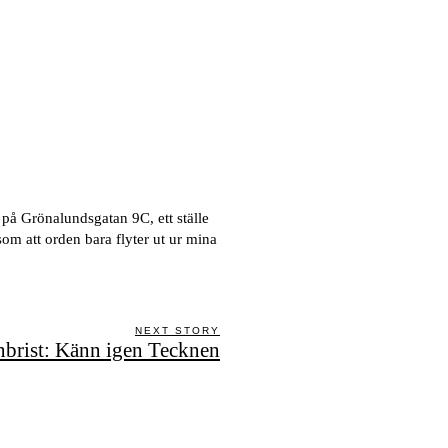
å Grönalundsgatan 9C, ett ställe
om att orden bara flyter ut ur mina
NEXT STORY
nbrist: Känn igen Tecknen
Next
post: