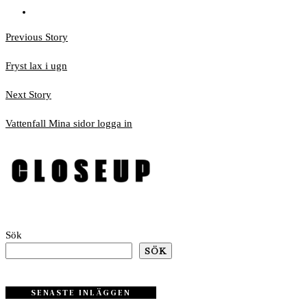
Previous
Inläggsnavigering
Previous Story
post:
Fryst lax i ugn
Next
Next Story
post:
Vattenfall Mina sidor logga in
Sök
SÖK
SENASTE INLÄGGEN