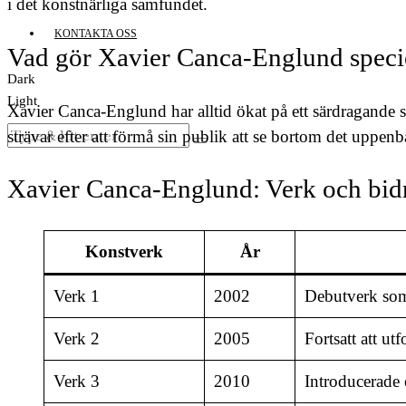
i det konstnärliga samfundet.
KONTAKTA OSS
Vad gör Xavier Canca-Englund speci
Dark
Light
Xavier Canca-Englund har alltid ökat på ett särdragande 
strävar efter att förmå sin publik att se bortom det uppe
Xavier Canca-Englund: Verk och bid
Konstverk
År
Verk 1
2002
Debutverk som 
Verk 2
2005
Fortsatt att u
Verk 3
2010
Introducerade e