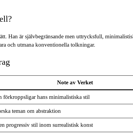
ell?
sätt. Han är självbegränsande men uttrycksfull, minimalist
nbara och utmana konventionella tolkningar.
rag
Note av Verket
förkroppsligar hans minimalistiska stil
tforska teman om abstraktion
n progressiv stil inom surrealistisk konst