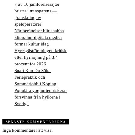
7 av 10 jämförelsesajter
brister i transparens —
granskning av
speloperatörer
När berättelser blir snabba
klipp: hur digitala medier
formar kultur idag
Hyresgästföreningen kritisk
efter hyrhöjning på 3,4
procent för 2026
Snart Kan Du Söka
Feriepraktik och
Sommarjobb i Köping
Populära yoghurten riskerar
försvinna från hyllorna i
Sverige
SENASTE KOMMENTARERNA
Inga kommentarer att visa.