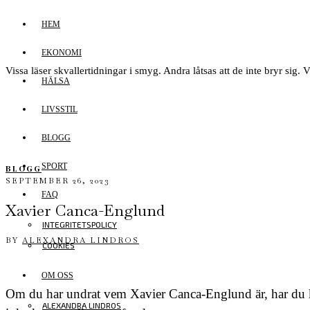
HEM
EKONOMI
Vissa läser skvallertidningar i smyg. Andra låtsas att de inte bryr sig. V
HÄLSA
LIVSSTIL
BLOGG
SPORT
BLOGG
SEPTEMBER 26, 2023
FAQ
Xavier Canca-Englund
INTEGRITETSPOLICY
BY
ALEXANDRA LINDROS
COOKIES
OM OSS
Om du har undrat vem Xavier Canca-Englund är, har du kom
ALEXANDRA LINDROS